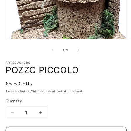
Open
O
media
m
1
2
of
1
/
2
in
in
modal
m
ARTESUGHERO
POZZO PICCOLO
Regular
€5,50 EUR
price
Taxes included.
Shipping
calculated at checkout.
Quantity
Decrease
Increase
quantity
quantity
for
for