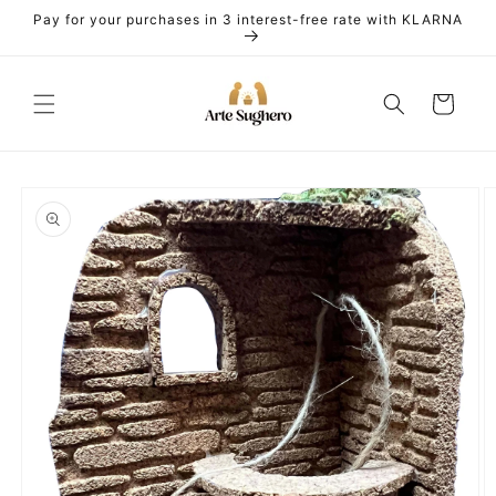
Skip to
Pay for your purchases in 3 interest-free rate with KLARNA
content
Cart
Skip to
product
information